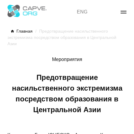
Skip
to
ENG
content
Главная
/
Предотвращение насильственного
экстремизма посредством образования в Центральной
Азии
Мероприятия
Предотвращение
насильственного экстремизма
посредством образования в
Центральной Азии