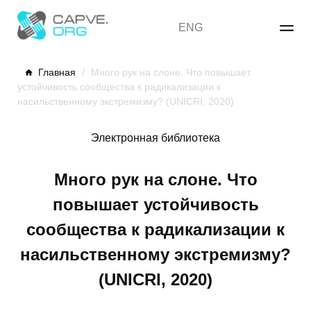
Skip
to
ENG
content
Главная
/
Много рук на слоне. Что повышает
устойчивость сообщества к радикализации к
насильственному экстремизму? (UNICRI, 2020)
Электронная библиотека
Много рук на слоне. Что
повышает устойчивость
сообщества к радикализации к
насильственному экстремизму?
(UNICRI, 2020)