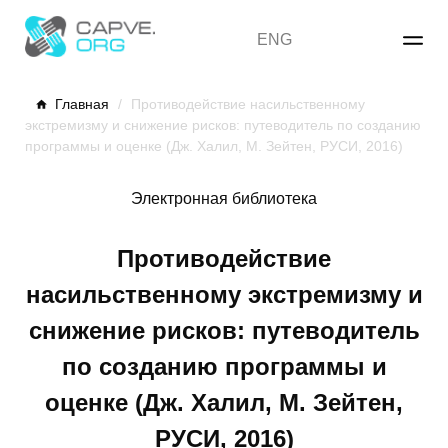
Skip
to
ENG
content
Главная
/
Противодействие насильственному
экстремизму и снижение рисков: путеводитель по созданию
программы и оценке (Дж. Халил, М. Зейтен, РУСИ, 2016)
Электронная библиотека
Противодействие
насильственному экстремизму и
снижение рисков: путеводитель
по созданию программы и
оценке (Дж. Халил, М. Зейтен,
РУСИ, 2016)