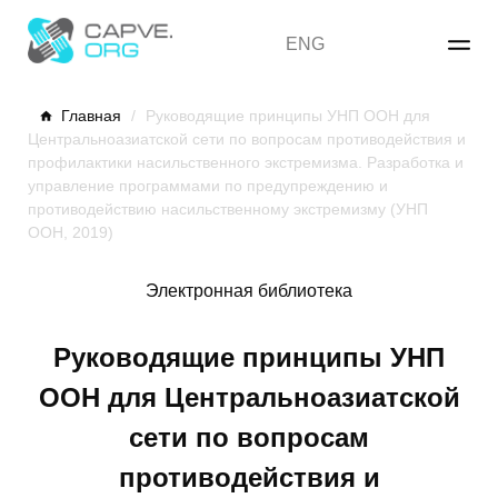
Skip
to
ENG
content
Главная
/
Руководящие принципы УНП ООН для
Центральноазиатской сети по вопросам противодействия и
профилактики насильственного экстремизма. Разработка и
управление программами по предупреждению и
противодействию насильственному экстремизму (УНП
ООН, 2019)
Электронная библиотека
Руководящие принципы УНП
ООН для Центральноазиатской
сети по вопросам
противодействия и