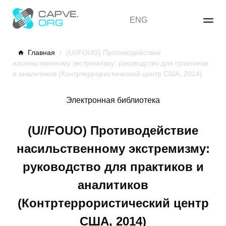
Skip
to
ENG
content
Главная
/
(U//FOUO) Противодействие
насильственному экстремизму: руководство для практиков
и аналитиков (Контртеррористический центр США, 2014)
Электронная библиотека
(U//FOUO) Противодействие
насильственному экстремизму:
руководство для практиков и
аналитиков
(Контртеррористический центр
США, 2014)