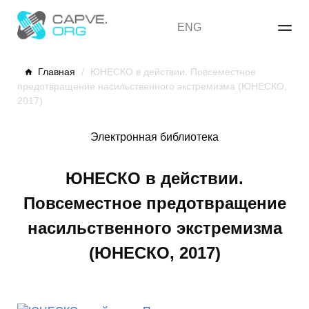
Skip
to
ENG
content
Главная
/
ЮНЕСКО в действии. Повсеместное
предотвращение насильственного экстремизма (ЮНЕСКО,
2017)
Электронная библиотека
ЮНЕСКО в действии.
Повсеместное предотвращение
насильственного экстремизма
(ЮНЕСКО, 2017)