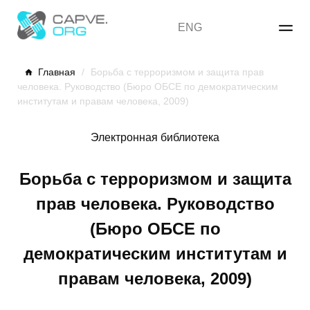
Skip
to
ENG
content
Главная
/
Борьба с терроризмом и защита прав
человека. Руководство (Бюро ОБСЕ по демократическим
институтам и правам человека, 2009)
Электронная библиотека
Борьба с терроризмом и защита
прав человека. Руководство
(Бюро ОБСЕ по
демократическим институтам и
правам человека, 2009)