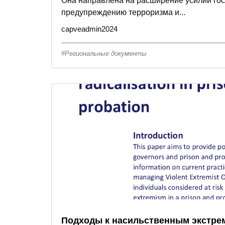
Она направлена на расширение усилий гос
предупреждению терроризма и...
capveadmin2024
Региональные документы
Подходы к насильственным экстре