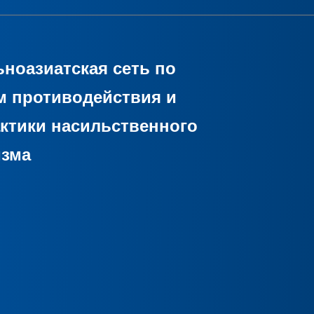
ноазиатская сеть по
м противодействия и
ктики насильственного
изма