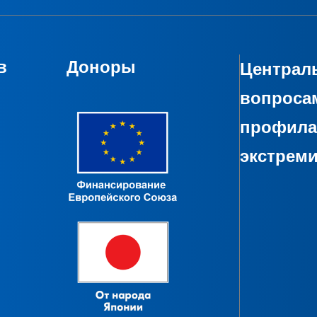
в
Доноры
Централь
вопроса
профила
экстрем