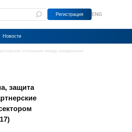
Регистрация
ENG
Новости
партнерские отношения между гражданским
а, защита
артнерские
сектором
17)