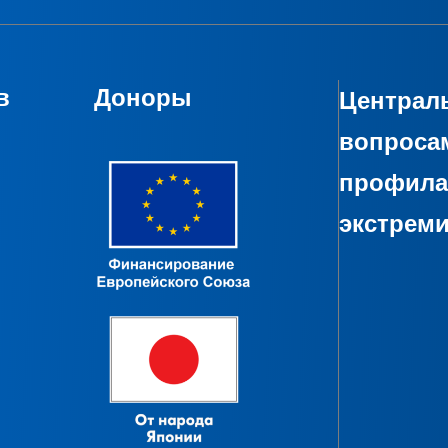
в
Доноры
Централь
вопроса
профила
экстрем