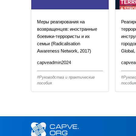
Меры реагирования на
Реагир
возвращенцев: иностранные
террор
боевики-террористы и их
инстр
семьи (Radicalisation
городо
Awareness Network, 2017)
Global,
capveadmin2024
capvea
Руководства и практические
Руков
пособия
пособи