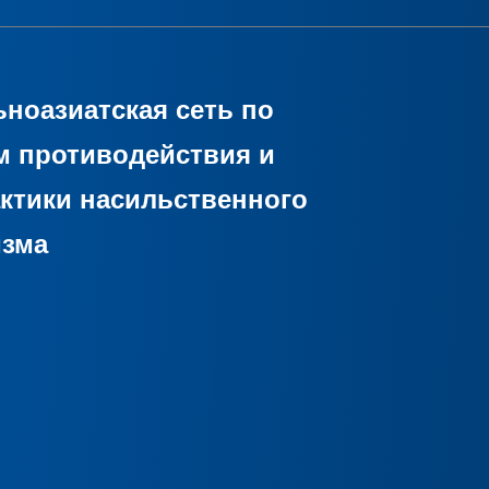
ноазиатская сеть по
м противодействия и
ктики насильственного
изма