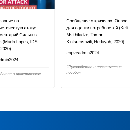
ование на
Сообщение о кризисах. Опрос
истическую атаку:
для оценки потребностей (Keti
ументарий Сильных
Mskhiladze, Tamar
в (Marta Lopes, IDS
Kintsurashvili, Hedayah, 2020)
 2020)
capveadmin2024
dmin2024
Руководства и практические
пособия
одства и практические
я