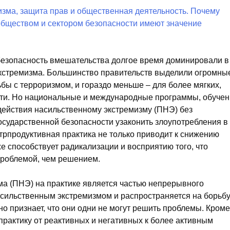
безопасность вмешательства долгое время доминировали в
экстремизма. Большинство правительств выделили огромны
бы с терроризмом, и гораздо меньше – для более мягких,
ости. Но национальные и международные программы, обуче
действия насильственному экстремизму (ПНЭ) без
сударственной безопасности узаконить злоупотребления в
нтрпродуктивная практика не только приводит к снижению
же способствует радикализации и восприятию того, что
проблемой, чем решением.
а (ПНЭ) на практике является частью непрерывного
асильственным экстремизмом и распространяется на борьбу
о признает, что они одни не могут решить проблемы. Кроме
практику от реактивных и негативных к более активным