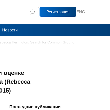
Регистрация
ENG
Новости
becca Herrington, Search for Common Ground,
и оценке
а (Rebecca
015)
Последние публикации