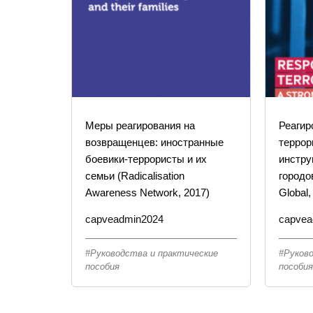
Меры реагирования на
Реагир
возвращенцев: иностранные
террор
боевики-террористы и их
инстр
семьи (Radicalisation
городо
Awareness Network, 2017)
Global,
capveadmin2024
capvea
Руководства и практические
Руков
пособия
пособи