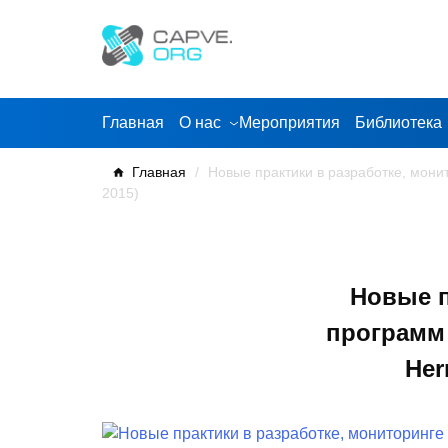
Skip
to
content
Главная
О нас
Мероприятия
Библиотека
Главная
/
Новые практики в разработке, мони
2015)
Новые п
программ 
Her