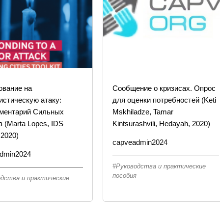
ование на
Сообщение о кризисах. Опрос
истическую атаку:
для оценки потребностей (Keti
ументарий Сильных
Mskhiladze, Tamar
в (Marta Lopes, IDS
Kintsurashvili, Hedayah, 2020)
 2020)
capveadmin2024
dmin2024
Руководства и практические
пособия
одства и практические
я