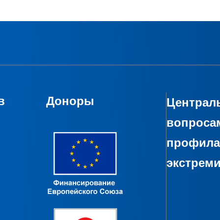
в
Доноры
Централь
вопроса
профила
экстрем